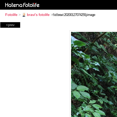
Fotolife
>
bravi's fotolife
>
<prev