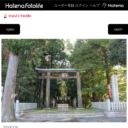
ユーザー登録
ログイン
ヘルプ
bravi's fotolife
<prev
next>
20200126