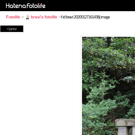
Fotolife
>
bravi's fotolife
>
<prev