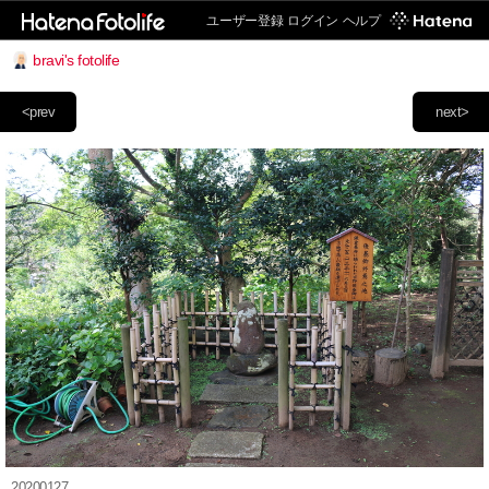
ユーザー登録
ログイン
ヘルプ
bravi's fotolife
<prev
next>
20200127