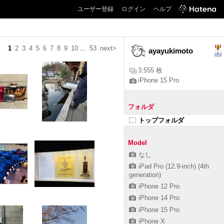
ユーザー登録
ログイン
ヘルプ
1
2
3
4
5
6
7
8
9
10
...
53
next>
ayayukimoto
3,555 枚
iPhone 15 Pro
フォルダ
トップフォルダ
Model
なし
iPad Pro (12.9-inch) (4th
generation)
iPhone 12 Pro
iPhone 14 Pro
iPhone 15 Pro
iPhone X