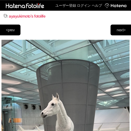
ユーザー登録
ログイン
ヘルプ
ayayukimoto's fotolife
<prev
next>