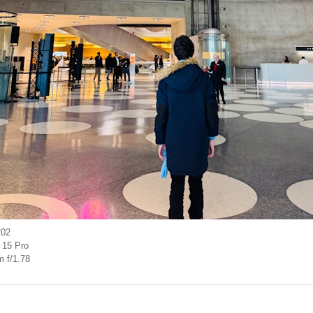
202
 15 Pro
 f/1.78