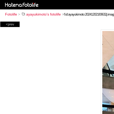
Fotolife
>
ayayukimoto's fotolife
>
<prev