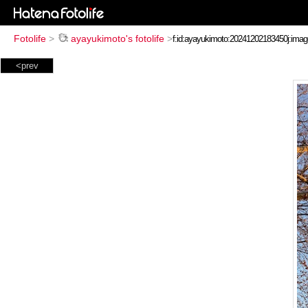
Fotolife
>
ayayukimoto's fotolife
>
<prev