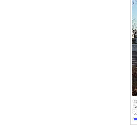
2
i
6