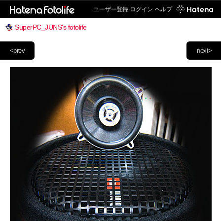
ユーザー登録
ログイン
ヘルプ
SuperPC_JUNS's fotolife
<prev
next>