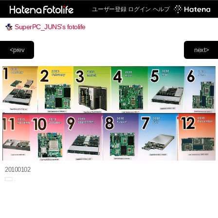
ユーザー登録
ログイン
ヘルプ
SuperPC_JUNS's fotolife
<prev
next>
20100102