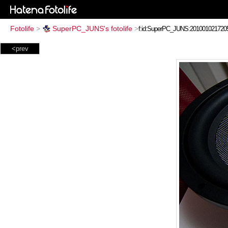
Fotolife
>
SuperPC_JUNS's fotolife
>
<prev