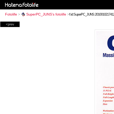
Fotolife
>
SuperPC_JUNS's fotolife
>
<prev