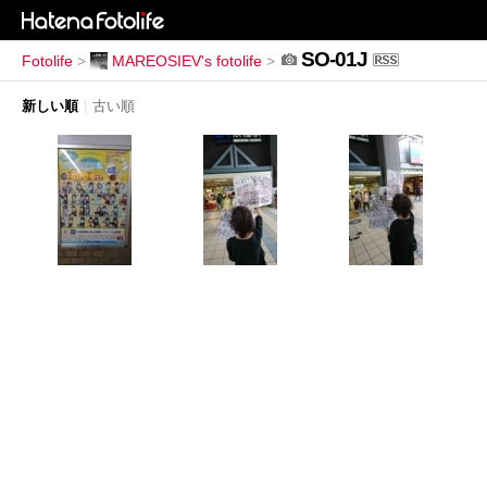
SO-01J
Fotolife
>
MAREOSIEV's fotolife
>
新しい順
|
古い順