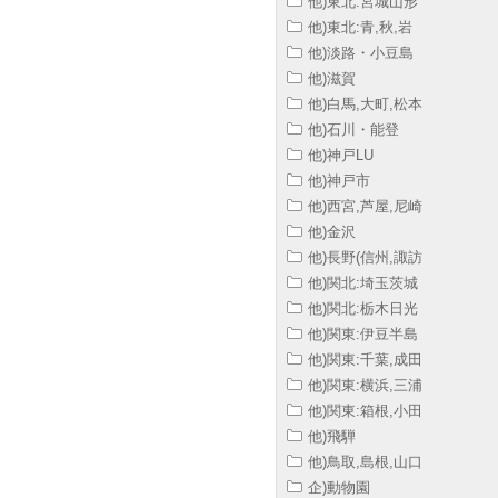
他)東北:宮城山形
他)東北:青,秋,岩
他)淡路・小豆島
他)滋賀
他)白馬,大町,松本
他)石川・能登
他)神戸LU
他)神戸市
他)西宮,芦屋,尼崎
他)金沢
他)長野(信州,諏訪
他)関北:埼玉茨城
他)関北:栃木日光
他)関東:伊豆半島
他)関東:千葉,成田
他)関東:横浜,三浦
他)関東:箱根,小田
他)飛騨
他)鳥取,島根,山口
企)動物園