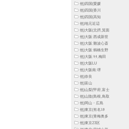
他)四国(愛媛
他)四国(香川
他)四国(高知
他)地元近辺
他)大阪(北摂,箕面
他)大阪:西成新世
他)大阪:難波心斎
他)大阪:鶴橋生野
他)大阪:ｷﾀ,梅田
他)大阪LU
他)大阪南:堺
他)奈良
他)富山
他)山梨(甲府,富士
他)山陰(島根,鳥取
他)岡山・広島
他)東京(有名ｽﾎ
他)東京(青梅奥多
他)東京23区