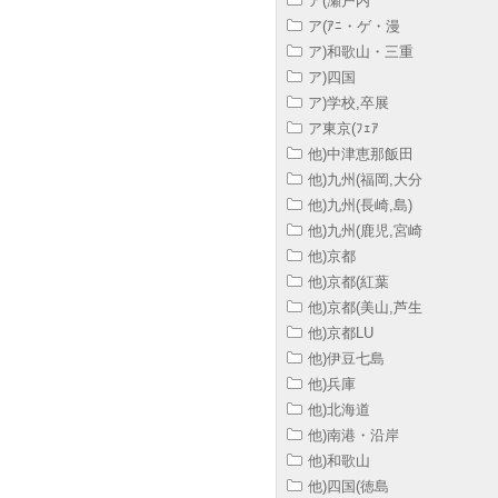
ア(瀬戸内
ア(ｱﾆ・ゲ・漫
ア)和歌山・三重
ア)四国
ア)学校,卒展
ア東京(ﾌｪｱ
他)中津恵那飯田
他)九州(福岡,大分
他)九州(長崎,島)
他)九州(鹿児,宮崎
他)京都
他)京都(紅葉
他)京都(美山,芦生
他)京都LU
他)伊豆七島
他)兵庫
他)北海道
他)南港・沿岸
他)和歌山
他)四国(徳島