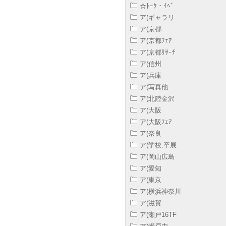
☆ﾄｰｸ・ｲﾍﾞ
ア(ギャラリ
ア(京都
ア(京都ﾌｪｱ
ア(京都ﾘｻｰﾁ
ア(信州
ア(兵庫
ア(写真他
ア(北陸金沢
ア(大阪
ア(大阪ﾌｪｱ
ア(奈良
ア(学校,卒展
ア(岡山広島
ア(愛知
ア(東京
ア(横浜神奈川
ア(滋賀
ア(瀬戸16TF