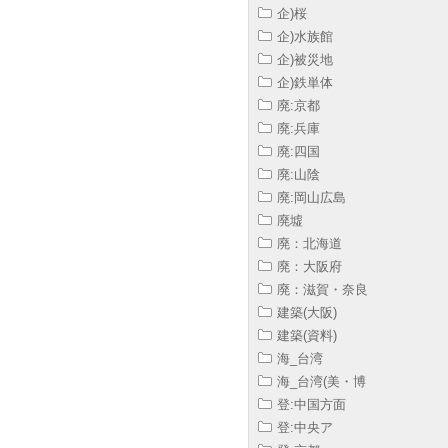
企)桜
企)水族館
企)被災地
企)鉄単体
廃:京都
廃:兵庫
廃:四国
廃:山陰
廃:岡山広島
廃墟
廃：北海道
廃：大阪府
廃：滋賀・奈良
建築(大阪)
建築(資料)
海_台湾
海_台湾(美・博
登:中国方面
登:中央ア