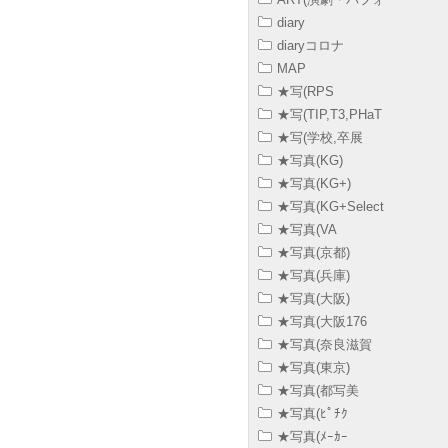
diary
diaryコロナ
MAP
★写(RPS
★写(TIP,T3,PHaT
★写(学校,卒展
★写真(KG)
★写真(KG+)
★写真(KG+Select
★写真(VA
★写真(京都)
★写真(兵庫)
★写真(大阪)
★写真(大阪176
★写真(奈良滋賀
★写真(東京)
★写真(都写美
★写真(ﾋﾟﾁｸ
★写真(ﾒｰｶｰ