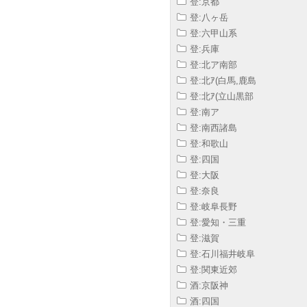
登:京都
登:八ヶ岳
登:六甲山系
登:兵庫
登:北ア南部
登:北ｱ(白馬,鹿島
登:北ｱ(立山黒部
登:南ア
登:南西諸島
登:和歌山
登:四国
登:大阪
登:奈良
登:岐阜長野
登:愛知・三重
登:滋賀
登:石川福井岐阜
登:関東近郊
酒:京阪神
酒:四国