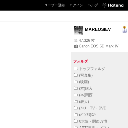
ユーザー登録
ログイン
ヘルプ
MAREOSIEV
47,326 枚
Canon EOS 5D Mark IV
フォルダ
トップフォルダ
(写真集)
(映画)
(本)購入
(本)関西
(表大)
(ｱﾆﾒ・TV・DVD
(ﾊﾟﾝﾌ等ｽｷ
0大阪・関西万博
ART(演劇・パフォ