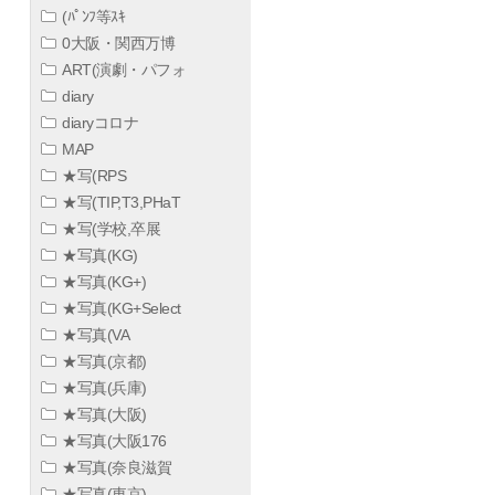
(ﾊﾟﾝﾌ等ｽｷ
0大阪・関西万博
ART(演劇・パフォ
diary
diaryコロナ
MAP
★写(RPS
★写(TIP,T3,PHaT
★写(学校,卒展
★写真(KG)
★写真(KG+)
★写真(KG+Select
★写真(VA
★写真(京都)
★写真(兵庫)
★写真(大阪)
★写真(大阪176
★写真(奈良滋賀
★写真(東京)