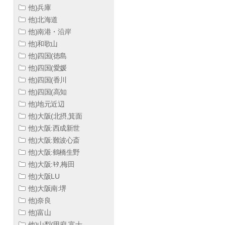
他)兵庫
他)北海道
他)南港・沿岸
他)和歌山
他)四国(徳島
他)四国(愛媛
他)四国(香川
他)四国(高知
他)地元近辺
他)大阪(北摂,箕面
他)大阪:西成新世
他)大阪:難波心斎
他)大阪:鶴橋生野
他)大阪:ｷﾀ,梅田
他)大阪LU
他)大阪南:堺
他)奈良
他)富山
他)山梨(甲府,富士