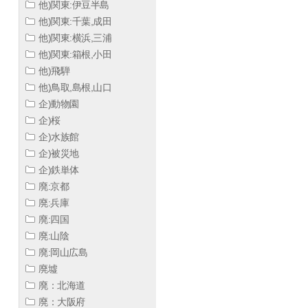
他)関東:伊豆半島
他)関東:千葉,成田
他)関東:横浜,三浦
他)関東:箱根,小田
他)飛騨
他)鳥取,島根,山口
企)動物園
企)桜
企)水族館
企)被災地
企)鉄単体
廃:京都
廃:兵庫
廃:四国
廃:山陰
廃:岡山広島
廃墟
廃：北海道
廃：大阪府