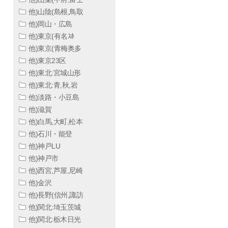
他)山陰(島根,鳥取
他)岡山・広島
他)東京(有名ｽﾎ
他)東京(青梅奥多
他)東京23区
他)東北:宮城山形
他)東北:青,秋,岩
他)淡路・小豆島
他)滋賀
他)白馬,大町,松本
他)石川・能登
他)神戸LU
他)神戸市
他)西宮,芦屋,尼崎
他)金沢
他)長野(信州,諏訪
他)関北:埼玉茨城
他)関北:栃木日光