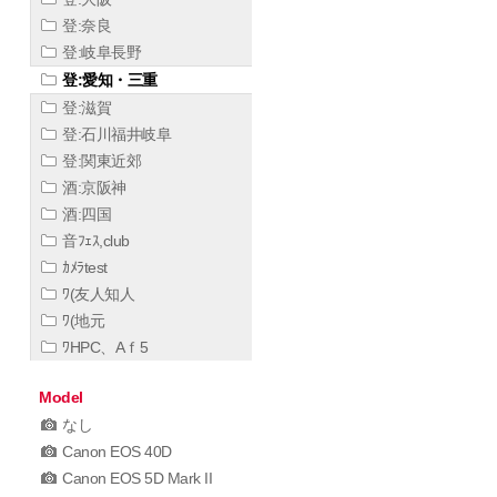
登:奈良
登:岐阜長野
登:愛知・三重
登:滋賀
登:石川福井岐阜
登:関東近郊
酒:京阪神
酒:四国
音ﾌｪｽ,club
ｶﾒﾗtest
ﾜ(友人知人
ﾜ(地元
ﾜHPC、Aｆ5
Model
なし
Canon EOS 40D
Canon EOS 5D Mark II