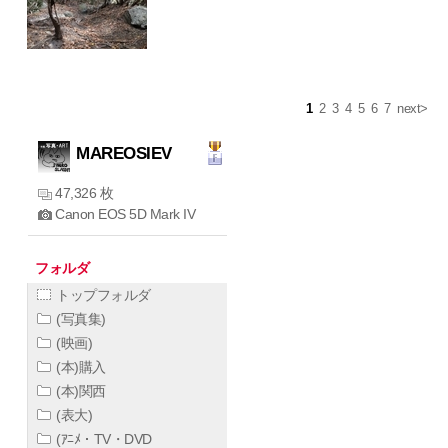
1
2
3
4
5
6
7
next>
MAREOSIEV
47,326 枚
Canon EOS 5D Mark IV
フォルダ
トップフォルダ
(写真集)
(映画)
(本)購入
(本)関西
(表大)
(ｱﾆﾒ・TV・DVD