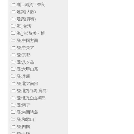
廃：滋賀・奈良
建築(大阪)
建築(資料)
海_台湾
海_台湾(美・博
登:中国方面
登:中央ア
登:京都
登:八ヶ岳
登:六甲山系
登:兵庫
登:北ア南部
登:北ｱ(白馬,鹿島
登:北ｱ(立山黒部
登:南ア
登:南西諸島
登:和歌山
登:四国
登:大阪