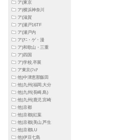
ア(東京
ア(横浜神奈川
ア(滋賀
ア(瀬戸16TF
ア(瀬戸内
ア(ｱﾆ・ゲ・漫
ア)和歌山・三重
ア)四国
ア)学校,卒展
ア東京(ﾌｪｱ
他)中津恵那飯田
他)九州(福岡,大分
他)九州(長崎,島)
他)九州(鹿児,宮崎
他)京都
他)京都(紅葉
他)京都(美山,芦生
他)京都LU
他)伊豆七島