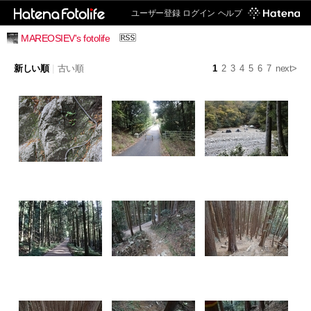
ユーザー登録
ログイン
ヘルプ
MAREOSIEV's fotolife
新しい順
|
古い順
1
2
3
4
5
6
7
next>