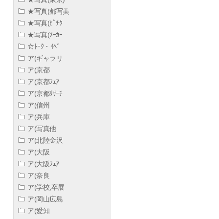
★写真(都写美
★写真(ﾋﾟﾁｸ
★写真(ﾒｰｶｰ
☆ﾄｰｸ・ｲﾍﾞ
ア(ギャラリ
ア(京都
ア(京都ﾌｪｱ
ア(京都ﾘｻｰﾁ
ア(信州
ア(兵庫
ア(写真他
ア(北陸金沢
ア(大阪
ア(大阪ﾌｪｱ
ア(奈良
ア(学校,卒展
ア(岡山広島
ア(愛知