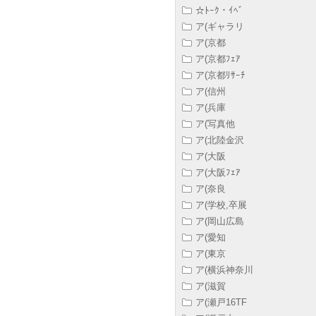
☆ﾄｰｸ・ｲﾍﾞ
ア(ギャラリ
ア(京都
ア(京都ﾌｪｱ
ア(京都ﾘｻｰﾁ
ア(信州
ア(兵庫
ア(写真他
ア(北陸金沢
ア(大阪
ア(大阪ﾌｪｱ
ア(奈良
ア(学校,卒展
ア(岡山広島
ア(愛知
ア(東京
ア(横浜神奈川
ア(滋賀
ア(瀬戸16TF