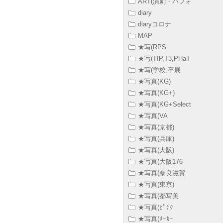
ART(演劇・パフォ
diary
diaryコロナ
MAP
★写(RPS
★写(TIP,T3,PHaT
★写(学校,卒展
★写真(KG)
★写真(KG+)
★写真(KG+Select
★写真(VA
★写真(京都)
★写真(兵庫)
★写真(大阪)
★写真(大阪176
★写真(奈良滋賀
★写真(東京)
★写真(都写美
★写真(ﾋﾟﾁｸ
★写真(ﾒｰｶｰ