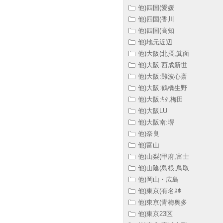
他)四国(愛媛
他)四国(香川
他)四国(高知
他)地元近辺
他)大阪(北摂,箕面
他)大阪:西成新世
他)大阪:難波心斎
他)大阪:鶴橋生野
他)大阪:ｷﾀ,梅田
他)大阪LU
他)大阪南:堺
他)奈良
他)富山
他)山梨(甲府,富士
他)山陰(島根,鳥取
他)岡山・広島
他)東京(有名ｽﾎ
他)東京(青梅奥多
他)東京23区