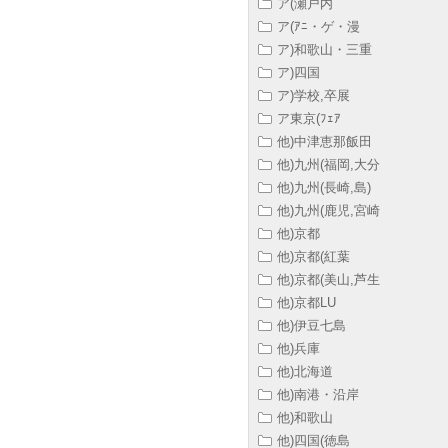
ア(瀬戸内
ア(ｱﾆ・ゲ・漫
ア)和歌山・三重
ア)四国
ア)学校,卒展
ア東京(ﾌｪｱ
他)中津恵那飯田
他)九州(福岡,大分
他)九州(長崎,島)
他)九州(鹿児,宮崎
他)京都
他)京都(紅葉
他)京都(美山,芦生
他)京都LU
他)伊豆七島
他)兵庫
他)北海道
他)南港・沿岸
他)和歌山
他)四国(徳島