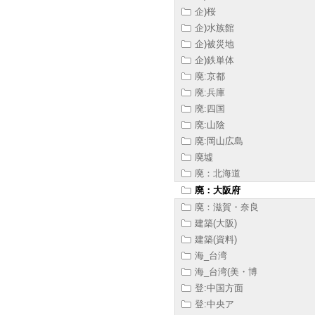
企)桜
企)水族館
企)被災地
企)鉄単体
廃:京都
廃:兵庫
廃:四国
廃:山陰
廃:岡山広島
廃墟
廃：北海道
廃：大阪府
廃：滋賀・奈良
建築(大阪)
建築(資料)
海_台湾
海_台湾(美・博
登:中国方面
登:中央ア