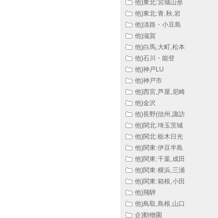
他)東北:宮城山形
他)東北:青,秋,岩
他)淡路・小豆島
他)滋賀
他)白馬,大町,松本
他)石川・能登
他)神戸LU
他)神戸市
他)西宮,芦屋,尼崎
他)金沢
他)長野(信州,諏訪
他)関北:埼玉茨城
他)関北:栃木日光
他)関東:伊豆半島
他)関東:千葉,成田
他)関東:横浜,三浦
他)関東:箱根,小田
他)飛騨
他)鳥取,島根,山口
企)動物園