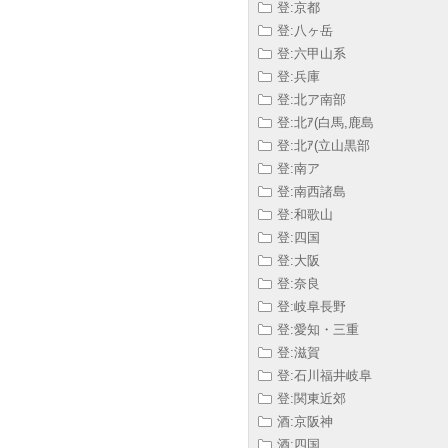
登:京都
登:八ヶ岳
登:六甲山系
登:兵庫
登:北ア南部
登:北ｱ(白馬,鹿島
登:北ｱ(立山黒部
登:南ア
登:南西諸島
登:和歌山
登:四国
登:大阪
登:奈良
登:岐阜長野
登:愛知・三重
登:滋賀
登:石川福井岐阜
登:関東近郊
酒:京阪神
酒:四国