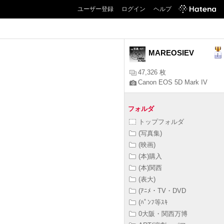
ユーザー登録
ログイン
ヘルプ
MAREOSIEV
47,326 枚
Canon EOS 5D Mark IV
フォルダ
トップフォルダ
(写真集)
(映画)
(本)購入
(本)関西
(表大)
(ｱﾆﾒ・TV・DVD
(ﾊﾟﾝﾌ等ｽｷ
0大阪・関西万博