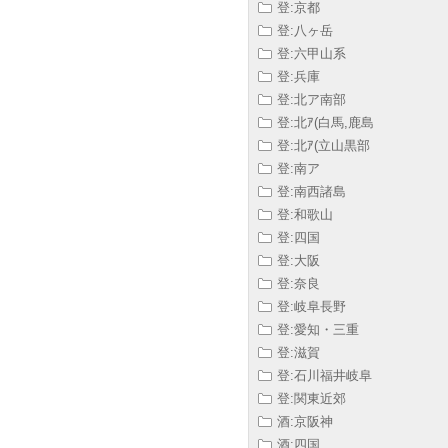
登:京都
登:八ヶ岳
登:六甲山系
登:兵庫
登:北ア南部
登:北ｱ(白馬,鹿島
登:北ｱ(立山黒部
登:南ア
登:南西諸島
登:和歌山
登:四国
登:大阪
登:奈良
登:岐阜長野
登:愛知・三重
登:滋賀
登:石川福井岐阜
登:関東近郊
酒:京阪神
酒:四国