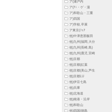
ア(瀬戸内
ア(ｱﾆ・ゲ・漫
ア)和歌山・三重
ア)四国
ア)学校,卒展
ア東京(ﾌｪｱ
他)中津恵那飯田
他)九州(福岡,大分
他)九州(長崎,島)
他)九州(鹿児,宮崎
他)京都
他)京都(紅葉
他)京都(美山,芦生
他)京都LU
他)伊豆七島
他)兵庫
他)北海道
他)南港・沿岸
他)和歌山
他)四国(徳島