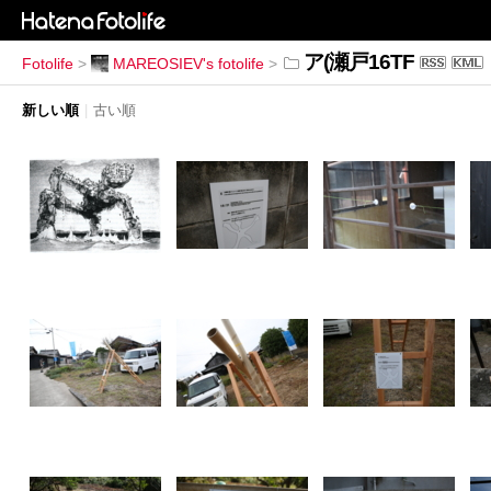
ア(瀬戸16TF
Fotolife
>
MAREOSIEV's fotolife
>
新しい順
|
古い順