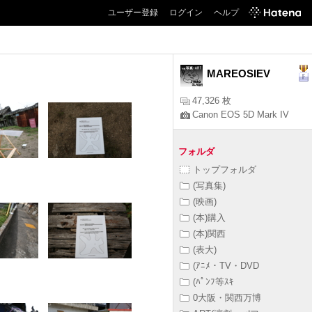
ユーザー登録
ログイン
ヘルプ
MAREOSIEV
47,326 枚
Canon EOS 5D Mark IV
フォルダ
トップフォルダ
(写真集)
(映画)
(本)購入
(本)関西
(表大)
(ｱﾆﾒ・TV・DVD
(ﾊﾟﾝﾌ等ｽｷ
0大阪・関西万博