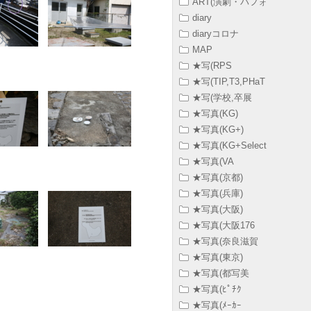
ART(演劇・パフォ
diary
diaryコロナ
MAP
★写(RPS
★写(TIP,T3,PHaT
★写(学校,卒展
★写真(KG)
★写真(KG+)
★写真(KG+Select
★写真(VA
★写真(京都)
★写真(兵庫)
★写真(大阪)
★写真(大阪176
★写真(奈良滋賀
★写真(東京)
★写真(都写美
★写真(ﾋﾟﾁｸ
★写真(ﾒｰｶｰ