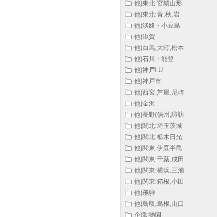
他)東北:宮城山形
他)東北:青,秋,岩
他)淡路・小豆島
他)滋賀
他)白馬,大町,松本
他)石川・能登
他)神戸LU
他)神戸市
他)西宮,芦屋,尼崎
他)金沢
他)長野(信州,諏訪
他)関北:埼玉茨城
他)関北:栃木日光
他)関東:伊豆半島
他)関東:千葉,成田
他)関東:横浜,三浦
他)関東:箱根,小田
他)飛騨
他)鳥取,島根,山口
企)動物園