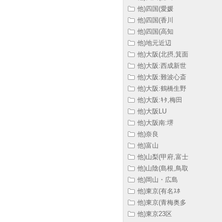
他)四国(愛媛
他)四国(香川
他)四国(高知
他)地元近辺
他)大阪(北摂,箕面
他)大阪:西成新世
他)大阪:難波心斎
他)大阪:鶴橋生野
他)大阪:ｷﾀ,梅田
他)大阪LU
他)大阪南:堺
他)奈良
他)富山
他)山梨(甲府,富士
他)山陰(島根,鳥取
他)岡山・広島
他)東京(有名ｽﾎ
他)東京(青梅奥多
他)東京23区