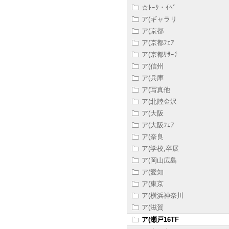
☆ﾄｰｸ・ｲﾍﾞ
ア(ギャラリ
ア(京都
ア(京都ﾌｪｱ
ア(京都ﾘｻｰﾁ
ア(信州
ア(兵庫
ア(写真他
ア(北陸金沢
ア(大阪
ア(大阪ﾌｪｱ
ア(奈良
ア(学校,卒展
ア(岡山広島
ア(愛知
ア(東京
ア(横浜神奈川
ア(滋賀
ア(瀬戸16TF