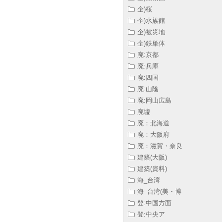
企)桜
企)水族館
企)被災地
企)鉄単体
廃:京都
廃:兵庫
廃:四国
廃:山陰
廃:岡山広島
廃墟
廃：北海道
廃：大阪府
廃：滋賀・奈良
建築(大阪)
建築(資料)
海_台湾
海_台湾(美・博
登:中国方面
登:中央ア