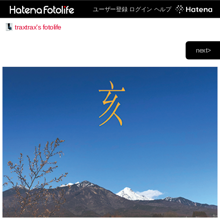
ユーザー登録
ログイン
ヘルプ
traxtrax's fotolife
next>