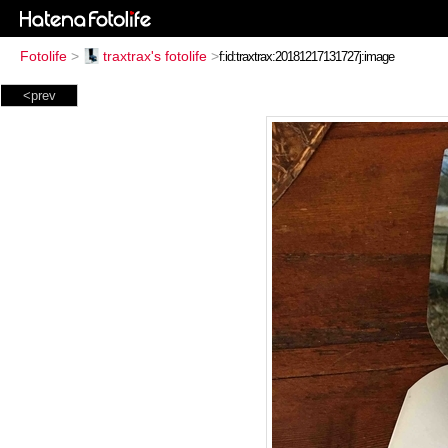
Fotolife
>
traxtrax's fotolife
>
<prev