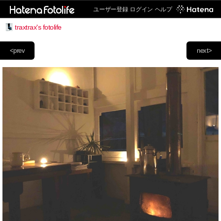
ユーザー登録
ログイン
ヘルプ
traxtrax's fotolife
<prev
next>