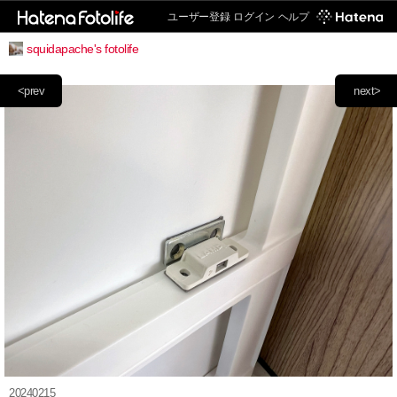
ユーザー登録
ログイン
ヘルプ
squidapache's fotolife
<prev
next>
20240215