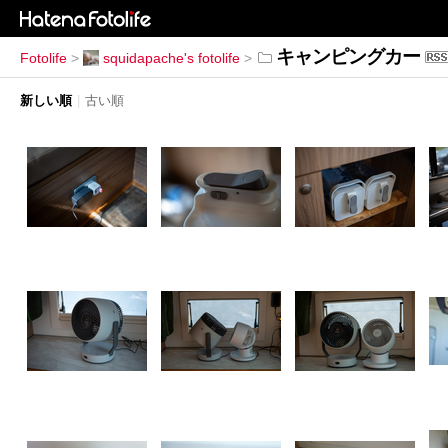
キャンピングカー
Fotolife
>
squidapache's fotolife
>
新しい順
|
古い順