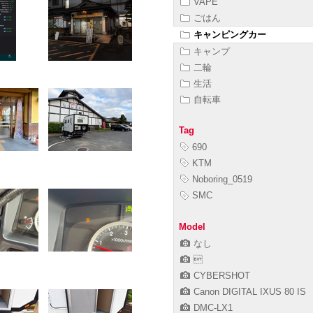
VAPE
ごはん
キャンピングカー
キャンプ
二輪
生活
自転車
Tag
690
KTM
Noboring_0519
SMC
Model
なし

CYBERSHOT
Canon DIGITAL IXUS 80 IS
DMC-LX1