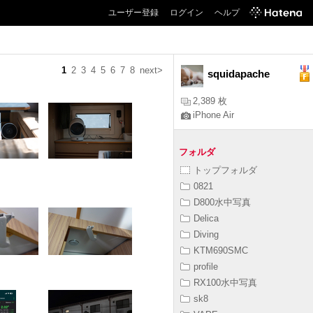
ユーザー登録
ログイン
ヘルプ
1
2
3
4
5
6
7
8
next>
squidapache
2,389 枚
iPhone Air
フォルダ
トップフォルダ
0821
D800水中写真
Delica
Diving
KTM690SMC
profile
RX100水中写真
sk8