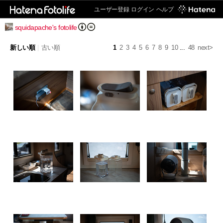
ユーザー登録
ログイン
ヘルプ
squidapache's fotolife
新しい順
|
古い順
1
2
3
4
5
6
7
8
9
10
...
48
next>