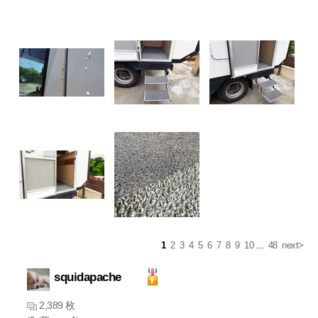
1
2
3
4
5
6
7
8
9
10
...
48
next>
squidapache
2,389 枚