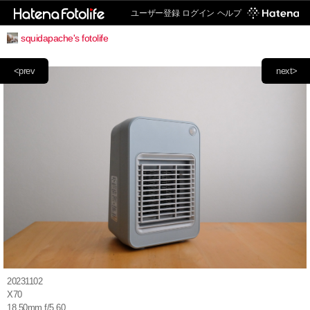
ユーザー登録
ログイン
ヘルプ
squidapache's fotolife
<prev
next>
20231102
X70
18.50mm f/5.60