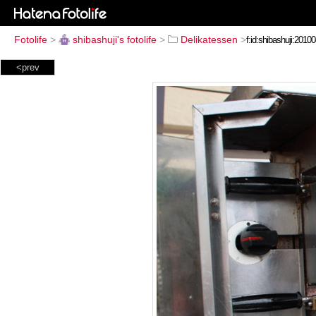
Fotolife
>
shibashuji's fotolife
>
Delikatessen
>
<prev