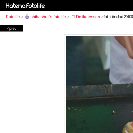
Fotolife
>
shibashuji's fotolife
>
Delikatessen
>
<prev