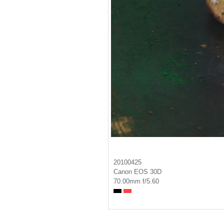
20100425
Canon EOS 30D
70.00mm f/5.60