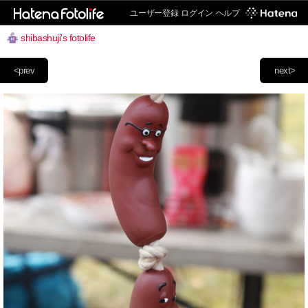
ユーザー登録
ログイン
ヘルプ
shibashuji's fotolife
<prev
next>