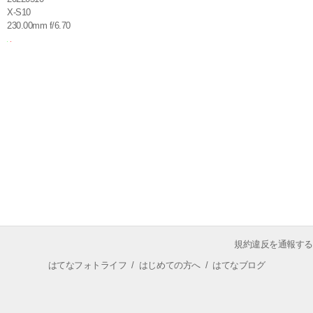
X-S10
230.00mm f/6.70
規約違反を通報する
はてなフォトライフ
/
はじめての方へ
/
はてなブログ