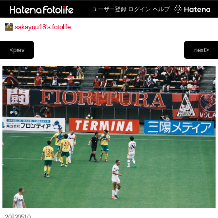
ユーザー登録
ログイン
ヘルプ
sakayuu18's fotolife
<prev
next>
20220510