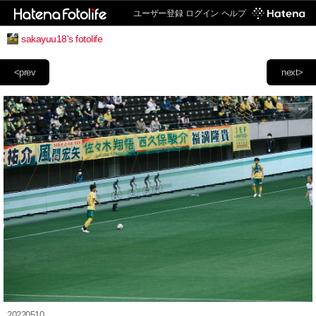
ユーザー登録
ログイン
ヘルプ
sakayuu18's fotolife
<prev
next>
20220510