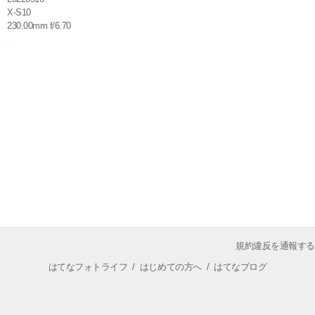
X-S10
230.00mm f/6.70
規約違反を通報する
はてなフォトライフ
/
はじめての方へ
/
はてなブログ