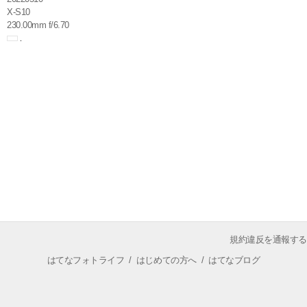
X-S10
230.00mm f/6.70
規約違反を通報する
はてなフォトライフ
/
はじめての方へ
/
はてなブログ