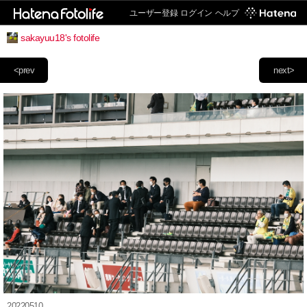
ユーザー登録
ログイン
ヘルプ
sakayuu18's fotolife
<prev
next>
20220510