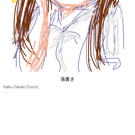
落書き
Haiku Oekaki (Touch)