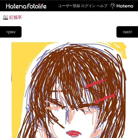
ユーザー登録
ログイン
ヘルプ
紅狐亭
<prev
next>