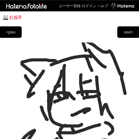
ユーザー登録
ログイン
ヘルプ
紅狐亭
<prev
next>