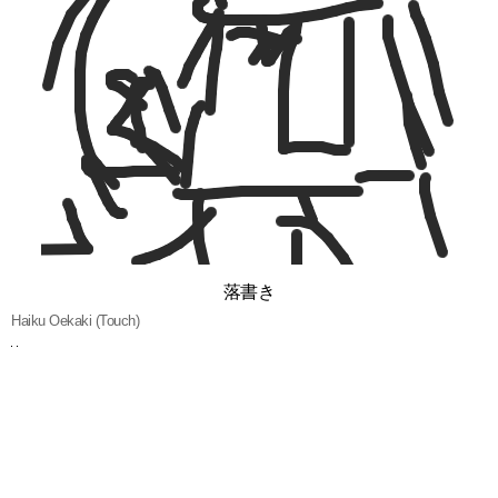
落書き
Haiku Oekaki (Touch)