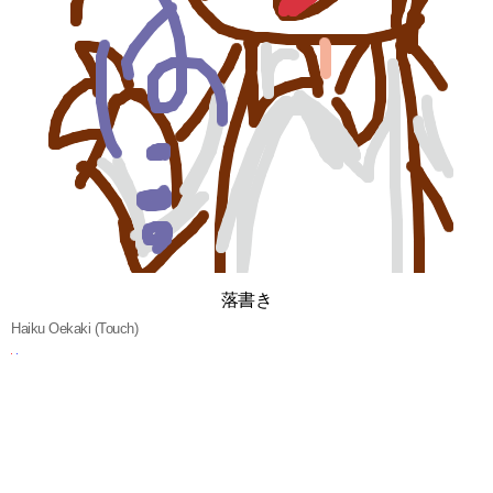
落書き
Haiku Oekaki (Touch)