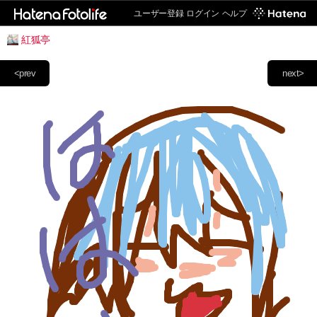
ユーザー登録
ログイン
ヘルプ
紅狐亭
<prev
next>