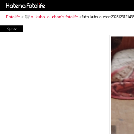
Fotolife
>
o_kubo_o_chan's fotolife
>
<prev