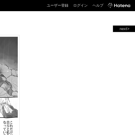
ユーザー登録
ログイン
ヘルプ
next>