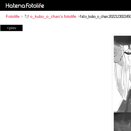
Fotolife
>
o_kubo_o_chan's fotolife
>
<prev