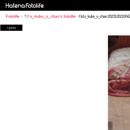
Fotolife
>
o_kubo_o_chan's fotolife
>
<prev