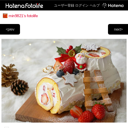
ユーザー登録
ログイン
ヘルプ
min9821's fotolife
<prev
next>