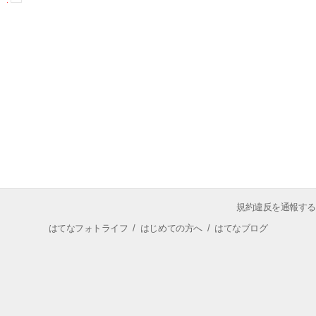
規約違反を通報する
はてなフォトライフ
/
はじめての方へ
/
はてなブログ