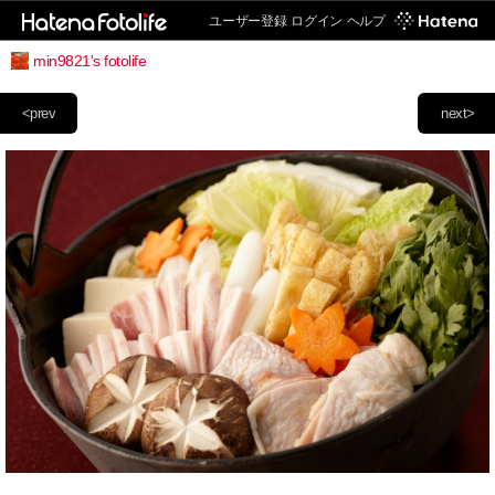
ユーザー登録
ログイン
ヘルプ
min9821's fotolife
<prev
next>