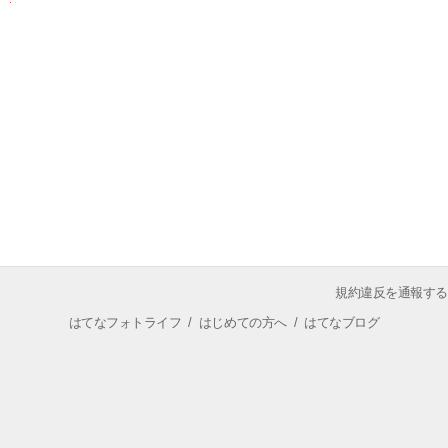
規約違反を通報する
はてなフォトライフ
/
はじめての方へ
/
はてなブログ