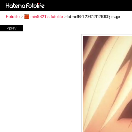
Fotolife
>
min9821's fotolife
>
<prev