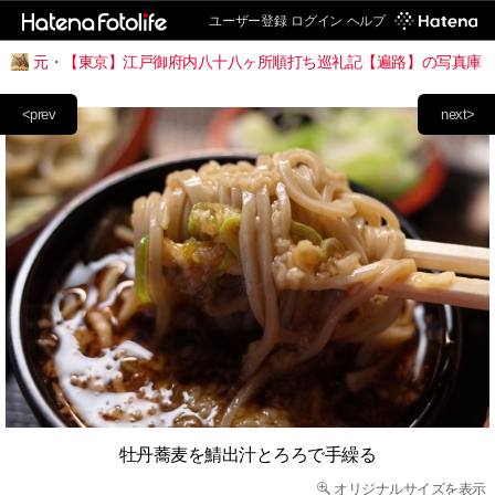
ユーザー登録
ログイン
ヘルプ
元・【東京】江戸御府内八十八ヶ所順打ち巡礼記【遍路】の写真庫
<prev
next>
牡丹蕎麦を鯖出汁とろろで手繰る
オリジナルサイズを表示