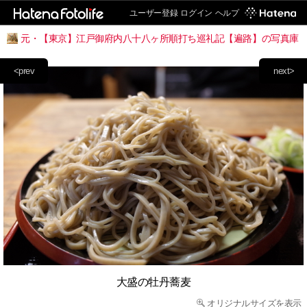
ユーザー登録
ログイン
ヘルプ
元・【東京】江戸御府内八十八ヶ所順打ち巡礼記【遍路】の写真庫
<prev
next>
大盛の牡丹蕎麦
オリジナルサイズを表示