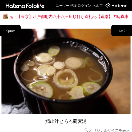
ユーザー登録
ログイン
ヘルプ
元・【東京】江戸御府内八十八ヶ所順打ち巡礼記【遍路】の写真庫
<prev
next>
鯖出汁とろろ蕎麦湯
オリジナルサイズを表示