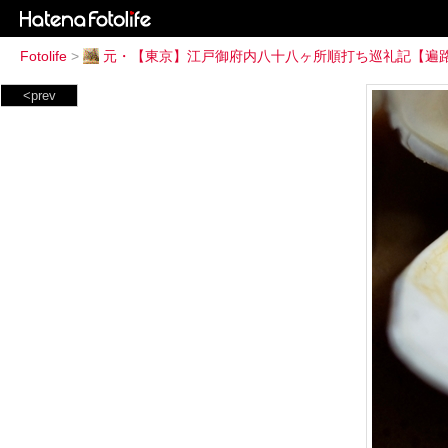
Fotolife
>
元・【東京】江戸御府内八十八ヶ所順打ち巡礼記【遍
<prev