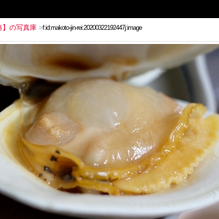
路】の写真庫
>