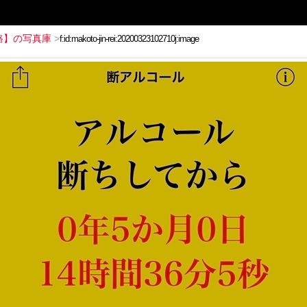
路】の写真庫
>