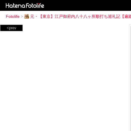
Fotolife
>
元・【東京】江戸御府内八十八ヶ所順打ち巡礼記【遍
<prev