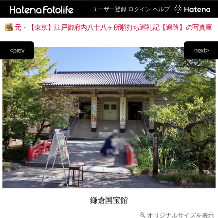
ユーザー登録
ログイン
ヘルプ
元・【東京】江戸御府内八十八ヶ所順打ち巡礼記【遍路】の写真庫
<prev
next>
鎌倉国宝館
オリジナルサイズを表示