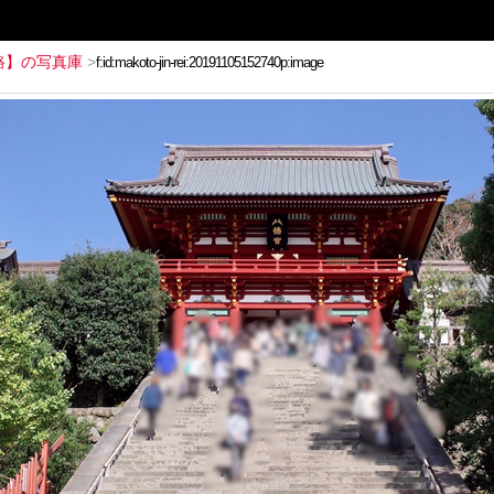
路】の写真庫
>