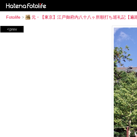
Fotolife
>
元・【東京】江戸御府内八十八ヶ所順打ち巡礼記【遍
<prev