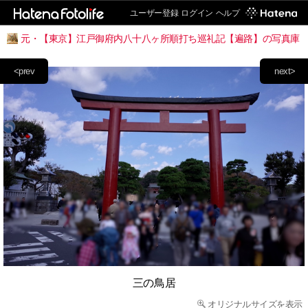
ユーザー登録
ログイン
ヘルプ
元・【東京】江戸御府内八十八ヶ所順打ち巡礼記【遍路】の写真庫
<prev
next>
三の鳥居
オリジナルサイズを表示