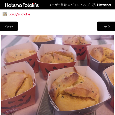
ユーザー登録
ログイン
ヘルプ
lucy3y's fotolife
<prev
next>