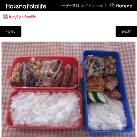
ユーザー登録
ログイン
ヘルプ
lucy3y's fotolife
<prev
next>