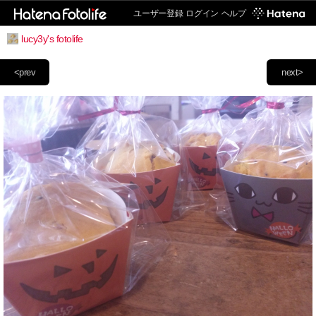
ユーザー登録
ログイン
ヘルプ
lucy3y's fotolife
<prev
next>