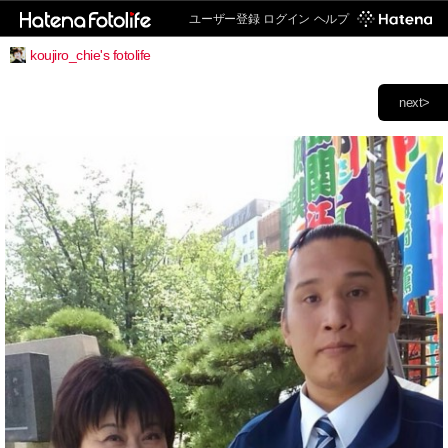
ユーザー登録
ログイン
ヘルプ
koujiro_chie's fotolife
next>